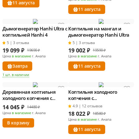
11 августа
11 августа
Дымогенератор Hanhi Ultra с
Коптильня на мангал и
коптильней Hanhi 4
дымогенератор Hanhi Ultra
5 | 3 отзыва
5 | 3 отзыва
19 099
₽
19 002
₽
19690 ₽
19590 ₽
Цена
в магазине
г. Анапа
Цена
в магазине
г. Анапа
Завтра
11 августа
1 шт. в наличии
Деревянная коптильня
Коптильня холодного
холодного копчения с
копчения с
дымогенератором
дымогенератором
14 045
₽
4.9 | 12 отзывов
14480 ₽
18 022
₽
Цена
в магазине
г. Анапа
18580 ₽
Цена
в магазине
г. Анапа
В корзину
11 августа