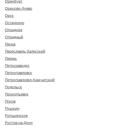
Оренбург
Орехово-Зуево
Орск
Останкино
Отрадное
Отрадный
Пенза
Переславль-Залесский
Пермь
Петрозаводск
Петропавловск
Петропавловск-Камчатский
Подольск
Прокопьевск
Псков
Пушкин
Ропшинское
Ростов-на-Дону