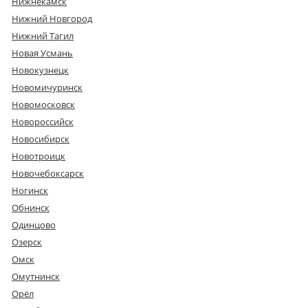
Нижнекамск
Нижний Новгород
Нижний Тагил
Новая Усмань
Новокузнецк
Новомичуринск
Новомосковск
Новороссийск
Новосибирск
Новотроицк
Новочебоксарск
Ногинск
Обнинск
Одинцово
Озерск
Омск
Омутнинск
Орёл