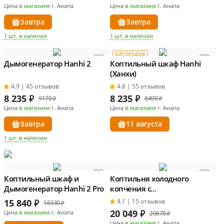
Цена
в магазине
г. Анапа
Цена
в магазине
г. Анапа
Завтра
Завтра
1 шт. в наличии
1 шт. в наличии
ХИТ ПРОДАЖ
Дымогенератор Hanhi 2
Коптильный шкаф Hanhi
(Ханхи)
4.9 | 45 отзывов
4.8 | 55 отзывов
8 235
₽
8 235
₽
9170 ₽
8490 ₽
Цена
в магазине
г. Анапа
Цена
в магазине
г. Анапа
Завтра
11 августа
1 шт. в наличии
Коптильный шкаф и
Коптильня холодного
Дымогенератор Hanhi 2 Pro
копчения с
дымогенератором Hanhi
15 840
₽
4.1 | 15 отзывов
16330 ₽
Ultra
20 049
₽
Цена
в магазине
г. Анапа
20670 ₽
Цена
в магазине
г. Анапа