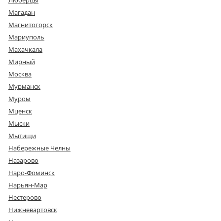
Магадан
Магнитогорск
Мариуполь
Махачкала
Мирный
Москва
Мурманск
Муром
Мценск
Мыски
Мытищи
Набережные Челны
Назарово
Наро-Фоминск
Нарьян-Мар
Нестерово
Нижневартовск