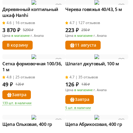
Деревянный коптильный
Черева говяжья 40/43, 5 м
шкаф Hanhi
4.6 | 16 отзывов
4.7 | 127 отзывов
3 870
₽
223
₽
5290 ₽
250 ₽
Цена
в магазине
г. Анапа
Цена
в магазине
г. Анапа
В корзину
11 августа
Сетка формовочная 100/36,
Шпагат джутовый, 100 м
1 м
4.8 | 25 отзывов
4.7 | 35 отзывов
49
₽
126
₽
120 ₽
130 ₽
Цена
в магазине
г. Анапа
Завтра
Завтра
133 шт. в наличии
5 шт. в наличии
Щепа Ольховая, 400 гр
Щепа Абрикосовая, 400 гр