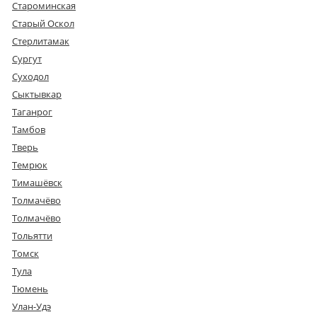
Староминская
Старый Оскол
Стерлитамак
Сургут
Суходол
Сыктывкар
Таганрог
Тамбов
Тверь
Темрюк
Тимашёвск
Толмачёво
Толмачёво
Тольятти
Томск
Тула
Тюмень
Улан-Удэ