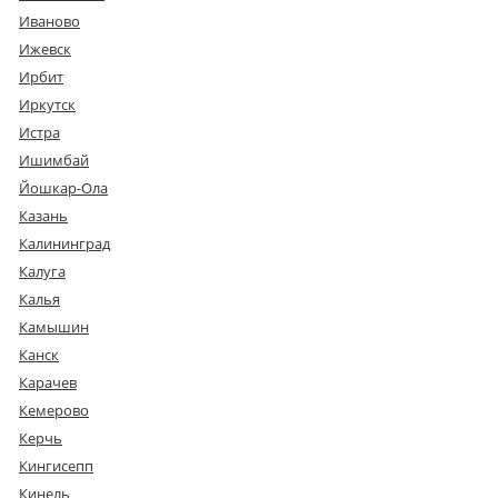
Иваново
Ижевск
Ирбит
Иркутск
Истра
Ишимбай
Йошкар-Ола
Казань
Калининград
Калуга
Калья
Камышин
Канск
Карачев
Кемерово
Керчь
Кингисепп
Кинель