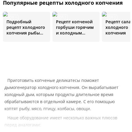
Популярные рецепты холодного копчения
ТОП 1
ТОП 2
ТОП 3
Подробный
Рецепт копченой
Рецепт сала
рецепт холодного
горбуши горячим
холодного
копчения рыбы
и холодным
копчения
для новичков
способом
Приготовить копченые деликатесы поможет
дымогенератор холодного копчения. Он вырабатывает
холодный дым, которым продукты длительное время
обрабатываются в отдельной камере. С его помощью
коптят рыбу, мясо, птицу, колбасы, овощи.
Наше оборудование имеет несколько важных плюсов
перед аналогами: