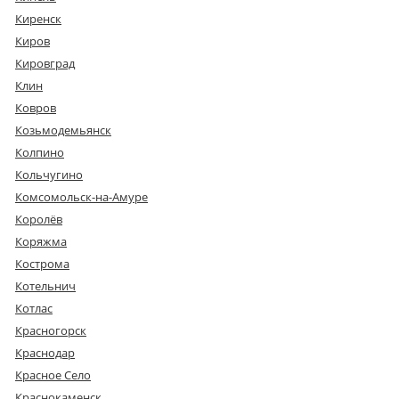
Киренск
Киров
Кировград
Клин
Ковров
Козьмодемьянск
Колпино
Кольчугино
Комсомольск-на-Амуре
Королёв
Коряжма
Кострома
Котельнич
Котлас
Красногорск
Краснодар
Красное Село
Краснокаменск