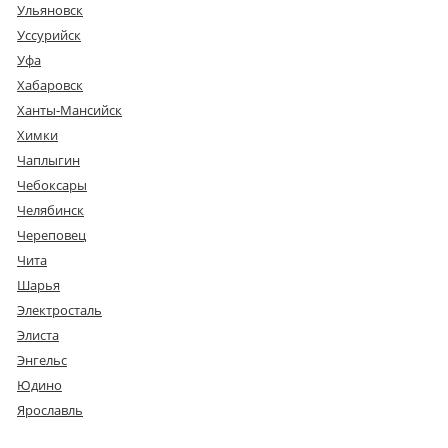
Ульяновск
Уссурийск
Уфа
Хабаровск
Ханты-Мансийск
Химки
Чаплыгин
Чебоксары
Челябинск
Череповец
Чита
Шарья
Электросталь
Элиста
Энгельс
Юдино
Ярославль