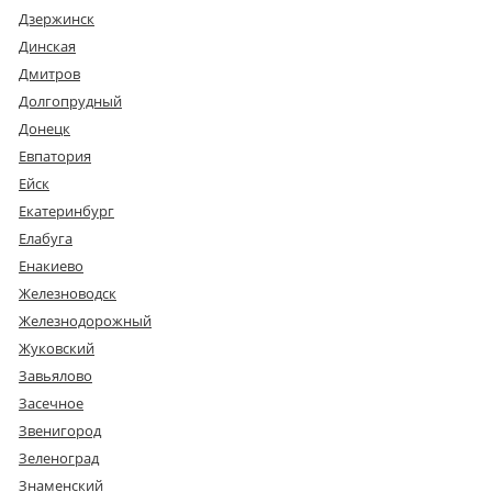
Дзержинск
Динская
Дмитров
Долгопрудный
Донецк
Евпатория
Ейск
Екатеринбург
Елабуга
Енакиево
Железноводск
Железнодорожный
Жуковский
Завьялово
Засечное
Звенигород
Зеленоград
Знаменский