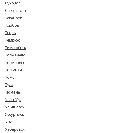
Суходол
Сыктывкар
Таганрог
Тамбов
Тверь
Темрюк
Тимашёвск
Толмачёво
Толмачёво
Тольятти
Томск
Тула
Тюмень
Улан-Удэ
Ульяновск
Уссурийск
Уфа
Хабаровск