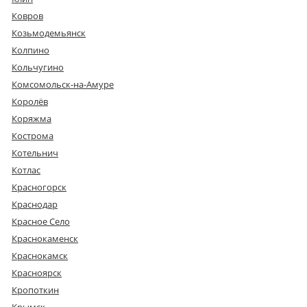
Ковров
Козьмодемьянск
Колпино
Кольчугино
Комсомольск-на-Амуре
Королёв
Коряжма
Кострома
Котельнич
Котлас
Красногорск
Краснодар
Красное Село
Краснокаменск
Краснокамск
Красноярск
Кропоткин
Крымск