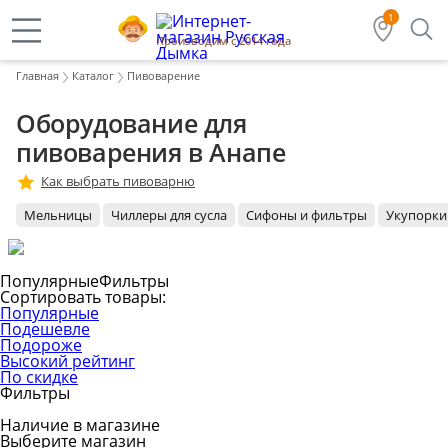
1
Производим с 2014 года
Главная
Каталог
Пивоварение
Оборудование для
пивоварения в Анапе
Как выбрать пивоварню
Мельницы
Чиллеры для сусла
Сифоны и фильтры
Укупорки
Популярные
Фильтры
Сортировать товары:
Популярные
Подешевле
Подороже
Высокий рейтинг
По скидке
Фильтры
Наличие в магазине
Выберите магазин