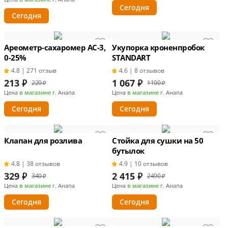
Сегодня
Сегодня
Ареометр-сахаромер АС-3,
Укупорка кроненпробок
0-25%
STANDART
4.8 | 271 отзыв
4.6 | 8 отзывов
213
₽
1 067
₽
220 ₽
1100 ₽
Цена
в магазине
г. Анапа
Цена
в магазине
г. Анапа
Сегодня
Сегодня
Клапан для розлива
Стойка для сушки на 50
бутылок
4.8 | 38 отзывов
4.9 | 10 отзывов
329
₽
2 415
₽
340 ₽
2490 ₽
Цена
в магазине
г. Анапа
Цена
в магазине
г. Анапа
Сегодня
Сегодня