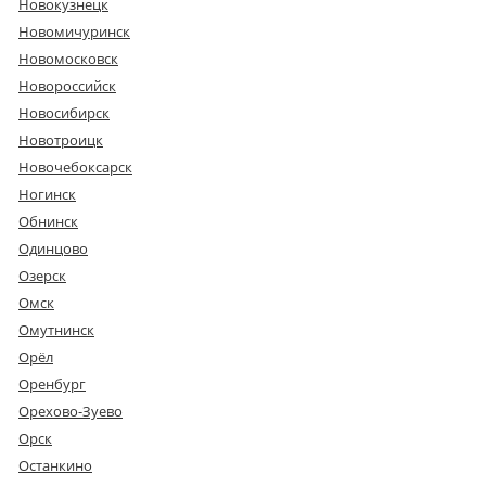
Новокузнецк
Новомичуринск
Новомосковск
Новороссийск
Новосибирск
Новотроицк
Новочебоксарск
Ногинск
Обнинск
Одинцово
Озерск
Омск
Омутнинск
Орёл
Оренбург
Орехово-Зуево
Орск
Останкино