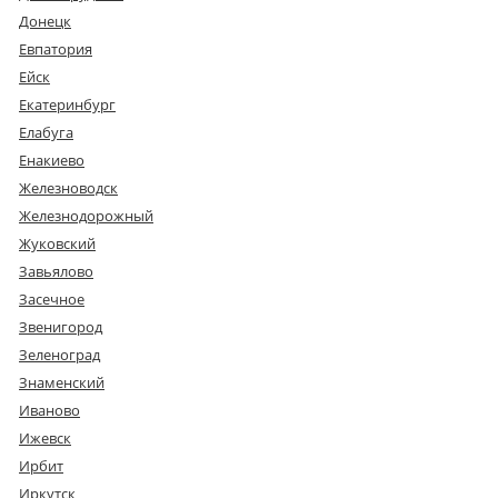
Донецк
Евпатория
Ейск
Екатеринбург
Елабуга
Енакиево
Железноводск
Железнодорожный
Жуковский
Завьялово
Засечное
Звенигород
Зеленоград
Знаменский
Иваново
Ижевск
Ирбит
Иркутск