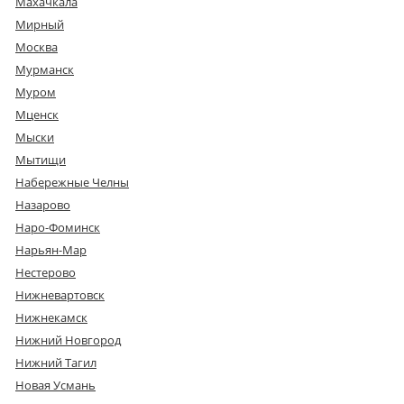
Махачкала
Мирный
Москва
Мурманск
Муром
Мценск
Мыски
Мытищи
Набережные Челны
Назарово
Наро-Фоминск
Нарьян-Мар
Нестерово
Нижневартовск
Нижнекамск
Нижний Новгород
Нижний Тагил
Новая Усмань