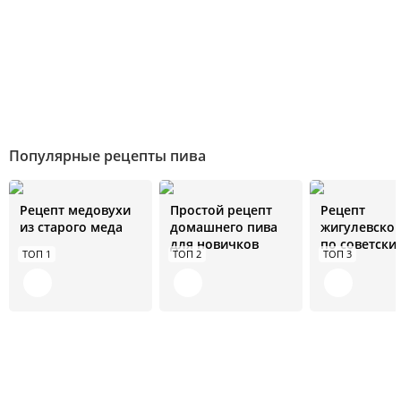
Популярные рецепты пива
Рецепт медовухи
Простой рецепт
Рецепт
из старого меда
домашнего пива
жигулевског
для новичков
по советски
ТОП 1
ТОП 2
ТОП 3
стандартам