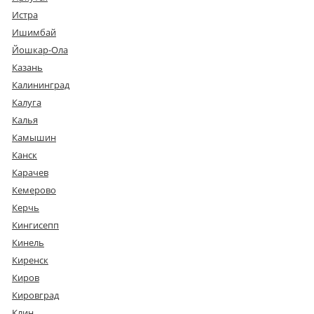
Истра
Ишимбай
Йошкар-Ола
Казань
Калининград
Калуга
Калья
Камышин
Канск
Карачев
Кемерово
Керчь
Кингисепп
Кинель
Киренск
Киров
Кировград
Клин