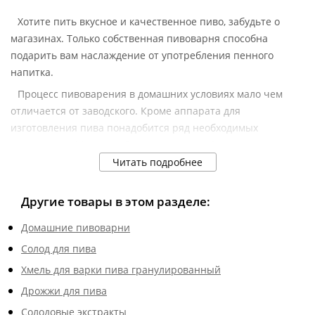
Хотите пить вкусное и качественное пиво, забудьте о
магазинах. Только собственная пивоварня способна
подарить вам наслаждение от употребления пенного
напитка.
Процесс пивоварения в домашних условиях мало чем
отличается от заводского. Кроме аппарата для
изготовления пива понадобится ряд необходимых
аксессуаров. Магазин «Русская дымка» в Кирове
предлагает широкий ассортимент товаров, необходимых
Читать подробнее
для пивоварения в домашних условиях.
Другие товары в этом разделе:
Всё для приготовления ароматного пива
По запросу наш менеджер подберет необходимый товар
Домашние пивоварни
и проконсультирует по вопросам использования того или
Солод для пива
иного аксессуара. С нашей помощью заниматься
Хмель для варки пива гранулированный
пивоварением несложно. Рекомендуем воспользоваться
Дрожжи для пива
полезными статьями из базы знаний в разделе на сайте.
Теперь приготовление пенного будет приносить вам
Солодовые экстракты