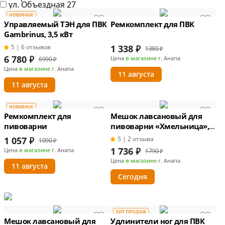
ул. Объездная 27
НОВИНКА!
Управляемый ТЭН для ПВК
Ремкомплект для ПВК
Gambrinus, 3,5 кВт
5 | 6 отзывов
1 338
₽
1380 ₽
6 780
₽
Цена
в магазине
г. Анапа
6990 ₽
Цена
в магазине
г. Анапа
11 августа
11 августа
НОВИНКА!
Ремкомплект для
Мешок лавсановый для
пивоварни
пивоварни «Хмельница»,
50 л
1 057
₽
5 | 2 отзыва
1090 ₽
1 736
₽
Цена
в магазине
г. Анапа
1790 ₽
Цена
в магазине
г. Анапа
11 августа
Сегодня
ХИТ ПРОДАЖ
Мешок лавсановый для
Удлинители ног для ПВК