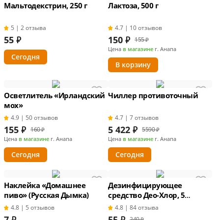
Мальтодекстрин, 250 г
Лактоза, 500 г
5 | 2 отзыва
4.7 | 10 отзывов
55
₽
150
₽
155 ₽
Цена
в магазине
г. Анапа
Сегодня
В корзину
Осветлитель «Ирландский
Чиллер противоточный
мох»
4.9 | 50 отзывов
4.7 | 7 отзывов
155
₽
5 422
₽
160 ₽
5590 ₽
Цена
в магазине
г. Анапа
Цена
в магазине
г. Анапа
Сегодня
Сегодня
Наклейка «Домашнее
Дезинфицирующее
пиво» (Русская Дымка)
средство Део-Хлор, 5
таблеток
4.8 | 5 отзывов
4.8 | 84 отзыва
7
₽
55
₽
240 ₽