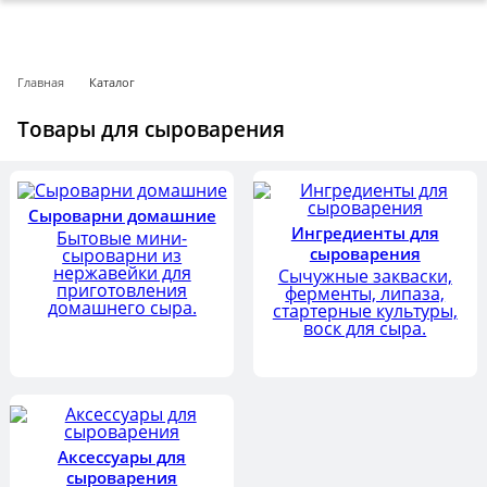
Главная
Каталог
Товары для сыроварения
Сыроварни домашние
Ингредиенты для
Бытовые мини-
сыроварения
сыроварни из
нержавейки для
Сычужные закваски,
приготовления
ферменты, липаза,
домашнего сыра.
стартерные культуры,
воск для сыра.
Аксессуары для
сыроварения