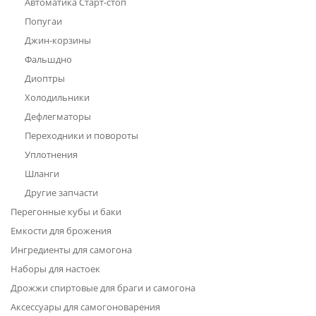
Автоматика Старт-стоп
необходимое для дистилляции: шланги для подвода и
Попугаи
отвода воды, переходник для крана, спиртомер для
Джин-корзины
измерения крепости.
Фальшдно
Завод-производитель использует высокопрочные и
Диоптры
безопасные материалы изготовления — только пищевую
Холодильники
нержавеющая сталь. Каждый аппарат имеет гарантию
Дефлегматоры
сроком 1 год.
Переходники и повороты
Уплотнения
Шланги
Другие запчасти
Перегонные кубы и баки
Емкости для брожения
Ингредиенты для самогона
Наборы для настоек
Дрожжи спиртовые для браги и самогона
Аксессуары для самогоноварения
О дистиллятах