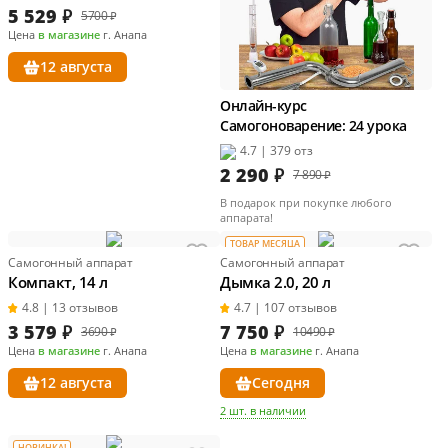
5 529
₽
5700 ₽
Цена
в магазине
г. Анапа
12 августа
Онлайн-курс
Самогоноварение: 24 урока
4.7 | 379 отз
2 290
₽
7 890 ₽
В подарок при покупке любого
аппарата!
ТОВАР МЕСЯЦА
Самогонный аппарат
Самогонный аппарат
Компакт, 14 л
Дымка 2.0, 20 л
4.8 | 13 отзывов
4.7 | 107 отзывов
3 579
₽
7 750
₽
3690 ₽
10490 ₽
Цена
в магазине
г. Анапа
Цена
в магазине
г. Анапа
12 августа
Сегодня
2 шт. в наличии
НОВИНКА!