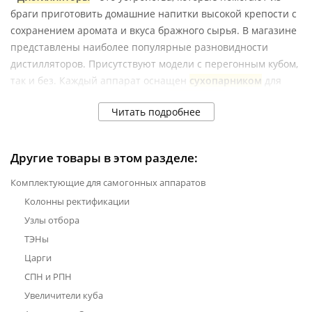
браги приготовить домашние напитки высокой крепости с
сохранением аромата и вкуса бражного сырья. В магазине
представлены наиболее популярные разновидности
дистилляторов. Присутствуют модели с перегонным кубом,
так и без. Каждый аппарат оснащен
сухопарником
для
очистки от вредных примесей и
змеевиком
для
Читать подробнее
конденсации пара в спирт. Перегонный куб может иметь
объем от 14 до 30 литров. Некоторые модели имеют
кламповые соединения для последующей модернизации
Другие товары в этом разделе:
устройства.
Комплектующие для самогонных аппаратов
Для нагрева бытового диcтиллятора можно использовать
Колонны ректификации
обычную газовую, электрическую или индукционную
плиту. Все модели помещаются по высоте под
Узлы отбора
стандартную вытяжку на кухне.
ТЭНы
Работать с таким аппаратом довольно просто. Следуя
Царги
инструкции вы можете осуществлять перегонку,
СПН и РПН
контролируя температуру через электронный термометр.
Увеличители куба
В комплекте с каждым дистиллятором идет все