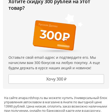
разных типов продуктов и объемов банок.
Хотите скидку 300 рублей на этот
товар?
Избавляет от необходимости постоянно стоять
у аппарата
и контролировать мощность,
температуру и время готовки. Когда все будет
готово, он просто просигналит.
Экономит электроэнергию
за счет
использования ТЭНа, который дает
максимальную эффективность нагрева.
Оставьте свой email-адрес и подтвердите его. Мы
начислим вам 300 бонусов на любую покупку. А еще
Универсальное решение
для готовки домашних
будем держать в курсе наших акций и новинок!
консервов и перегонки самогона.
Хочу 300 ₽
Информация о технических характеристиках, комплектации и
внешнем виде товара основывается на последних доступных
данных от поставщика.
На сайте
anapa
.rdshop.ru вы можете: купить Универсальный блок
управления автоклавом в магазине в Анапе по выгодной цене
13990 рублей. Цена низкая, оплатить заказ возможно наличными
при получении, онлайн по банковской карте или в рассрочку.