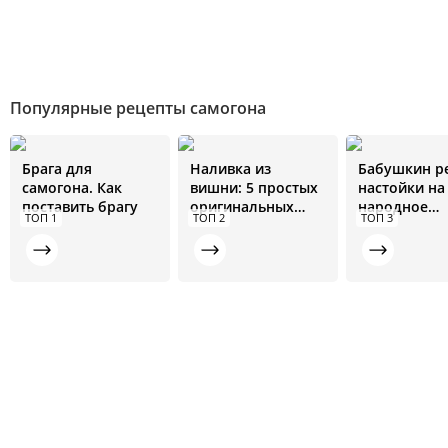
Популярные рецепты самогона
Брага для
Наливка из
Бабушкин р
самогона. Как
вишни: 5 простых
настойки на
поставить брагу
оригинальных
народное
ТОП 1
ТОП 2
ТОП 3
рецептов
средство от 
болезней