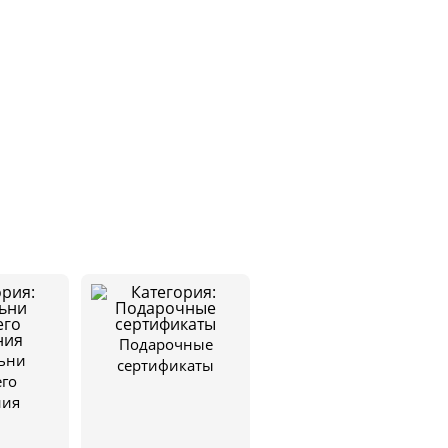
Подарочные
ьни
сертификаты
его
ния