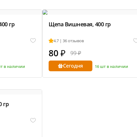
ти
Кор
автоклаве
Сыр
Для 
варов
400 гр
Щепа Вишневая, 400 гр
Раз
г самогонных
 2026
Сод
4.7 | 36 отзывов
нги
80
₽
99 ₽
Сегодня
шт в наличии
16 шт в наличии
нал
 гр
 мастер-классов
щество
акте
+ читателей