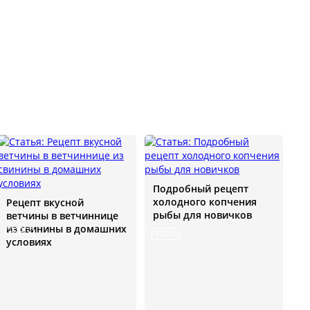
Подробный рецепт
холодного копчения
Рецепт вкусной
рыбы для новичков
ветчины в ветчиннице
из свинины в домашних
ТОП 4
ТОП 5
условиях