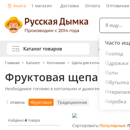
Анапа
1 магазин
Доставка
Оплата
Оптовикам
Часто ищ
Каталог товаров
АКЦИИ
Са
солод
жу
дрожжи
Главная
>
Каталог
>
Копчение
>
Щепа для копчения
Самогоноварение
Рецепты на
спн
Фруктовая щепа для 
Самогон и
Копчение и колбасы
бутылка
Виски
К
Необходимое топливо в коптильнях и дымогенераторах для п
термоме
Ром
Джи
Консервирование
Наливки и
пробка
отмена
Фруктовая
Традиционная
Вино
Пи
Дубовые бочки и кадки
Рецепты е
Найдено
4
товара
Пивоварение
Консервы 
Сортировать:
Популярные
П