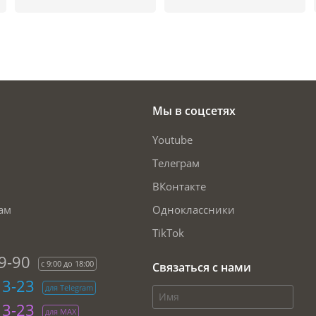
Мы в соцсетях
Youtube
Телеграм
ВКонтакте
ам
Одноклассники
TikTok
9-90
с 9:00 до 18:00
Связаться с нами
13-23
для Telegram
13-23
для МАХ