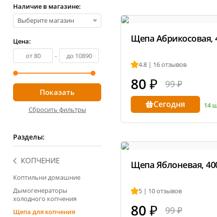
Копченос
Наличие в магазине:
Виноделие
Колбасы
Выберите магазин
Обзоры то
Сыроварение
Щепа Абрикосовая, 
Цена:
👍 Рейтин
-
аппаратов
Подарочные карты
4.8 | 16 отзывов
Все рейти
80
₽
99 ₽
Сегодня
14 
Сбросить фильтры
Разделы:
КОПЧЕНИЕ
Youtube-ка
Щепа Яблоневая, 400
800+ видео и
Коптильни домашние
Дымогенераторы
5 | 10 отзывов
Сооб
холодного копчения
ВКонт
80
₽
99 ₽
25 000
Щепа для копчения