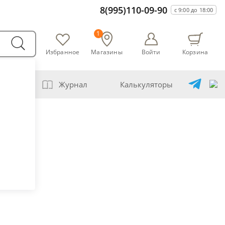
8(995)110-09-90
с 9:00 до 18:00
1
Избранное
Магазины
Войти
Корзина
оварни
Журнал
Калькуляторы
самогонщика
бавление самогона водой
шивание спиртов разной крепости
бная перегонка спирта-сырца
чет сахарной браги
ена сахара глюкозой (декстрозой)
чет абсолютного спирта и отбора голов