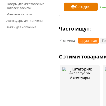
Товары для изготовления
Сооб
Сегодня
7 ш
колбас и сосисок
Одно
Мангалы и грили
8 000+
Аксессуары для копчения
Книги для копчения
Часто ищут:
отмена
Фруктовая
Тр
С этими товарам
Аксессуары