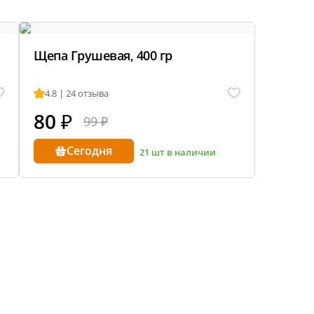
рекция показаний ареометра
пивовара
Щепа Грушевая, 400 гр
бавление и испарение сусла
ержание алкоголя в пиве
4.8 | 24 отзыва
80
₽
99 ₽
Сегодня
21 шт в наличии