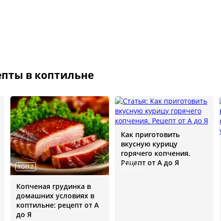
пты в коптильне
Как приготовить
вкусную курицу
горячего копчения.
Рецепт от А до Я
ТОП 2
ТОП 3
Копченая грудинка в
домашних условиях в
коптильне: рецепт от А
до Я