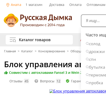
Анапа
1 магазин
Доставка
Оплата
Оптовикам
Часто ищ
Каталог товаров
АКЦИИ
Са
солод
жу
дрожжи
Главная
>
Каталог
>
Консервирование
>
Оборудование для авто
Самогоноварение
Рецепты на
спн
Блок управления автокла
Самогон и
Копчение и колбасы
бутылка
Виски
К
Совместим с автоклавами Fansel 3 и Wein 2
термоме
Ром
Джи
Консервирование
Отзывы
45
Вопросы
12
Гарантия: 12 месяце
Наливки и
пробка
Вино
Пи
Дубовые бочки и кадки
Рецепты е
Пивоварение
Консервы 