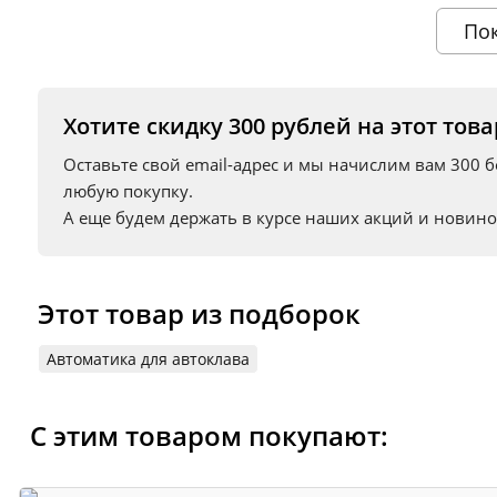
- простое управление-минимальное количество кно
По
- по окончании процесса приготовления на экране 
Хотите скидку 300 рублей на этот това
- пассивная система охлаждения
Оставьте свой email-адрес и мы начислим вам 300 
Преимущества блока управления авток
любую покупку.
А еще будем держать в курсе наших акций и новино
Устройство позволяет клиенту вручную задать темпе
окончании процесса стерилизации устройство отклю
Так же блок имеет монолитную конструкцию и ос
Этот товар из подборок
количеством 7-сегментных индикаторов и кнопок у
Автоматика для автоклава
ТЭН оснащен клампом на 2 дюйма для установки в 
температуры в автоклаве.
С этим товаром покупают:
Преимущества нового пластикового кор