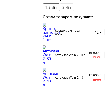
ти
Кор
автоклаве
1,5 кВт
3 кВт
Сыр
Для 
варов
С этим товаром покупают:
Раз
г самогонных
 2026
Сод
Крышка винтовая
12 ₽
нги
Wein, 1 шт.
15 000 ₽
Автоклав Wein 2, 30 л
19 490
17 000 ₽
Автоклав Wein 2, 48 л
нал
22 990
 мастер-классов
щество
акте
+ читателей