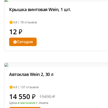
Стильный и современный дизайн
Крышка винтовая Wein, 1 шт.
Корпус выполнен в фирменной расцветке бре
привлекательным и выделяет его среди конк
4.8 | 78 отзывов
12
₽
Эргономичность и удобство
Сегодня
Легче металлического аналога
Приятная на ощупь поверхность без острых у
Защита от коррозии и перегрева
Автоклав Wein 2, 30 л
Пластик не ржавеет, в отличие от металла, ч
Термостойкий материал предотвращает пере
4.8 | 137 отзывов
14 550
₽
19490 ₽
Долговечность и простота ухода
Цена
в магазине
г. Анапа
Устойчив к царапинам и мелким повреждени