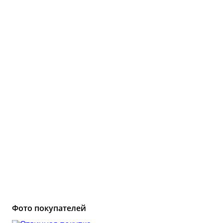
Копченос
Виноделие
Колбасы
Обзоры то
Сыроварение
👍 Рейтин
аппаратов
Подарочные карты
Все рейти
Youtube-ка
800+ видео и
Сооб
ВКонт
Фото покупателей
25 000