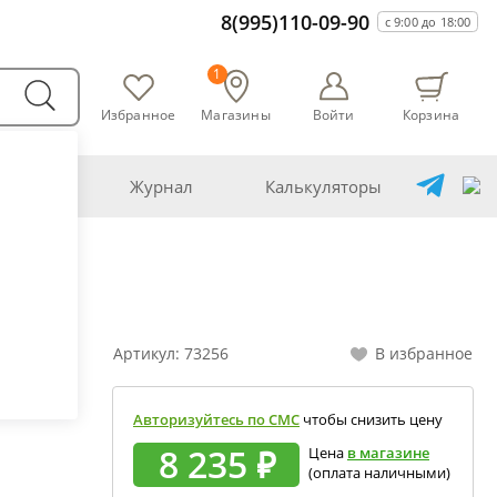
8(995)110-09-90
с 9:00 до 18:00
1
Избранное
Магазины
Войти
Корзина
оварни
Журнал
Калькуляторы
самогонщика
бавление самогона водой
шивание спиртов разной крепости
Артикул:
73256
В избранное
бная перегонка спирта-сырца
чет сахарной браги
Авторизуйтесь по СМС
чтобы снизить цену
ена сахара глюкозой (декстрозой)
8 235 ₽
Цена
в магазине
(оплата наличными)
чет абсолютного спирта и отбора голов