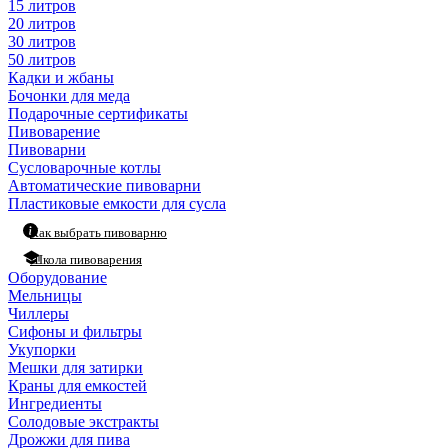
15 литров
20 литров
30 литров
50 литров
Кадки и жбаны
Бочонки для меда
Подарочные сертификаты
Пивоварение
Пивоварни
Сусловарочные котлы
Автоматические пивоварни
Пластиковые емкости для сусла
Как выбрать пивоварню
Школа пивоварения
Оборудование
Мельницы
Чиллеры
Сифоны и фильтры
Укупорки
Мешки для затирки
Краны для емкостей
Ингредиенты
Солодовые экстракты
Дрожжи для пива