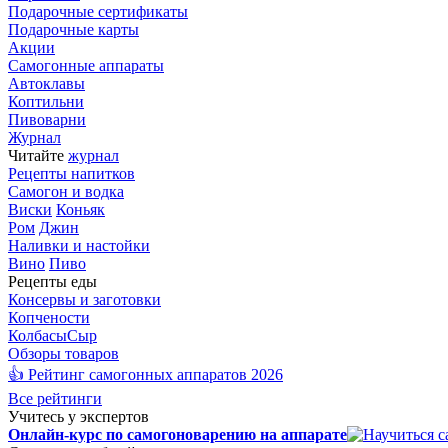
Подарочные сертификаты
Подарочные карты
Акции
Самогонные аппараты
Автоклавы
Коптильни
Пивоварни
Журнал
Читайте
журнал
Рецепты напитков
Самогон и водка
Виски
Коньяк
Ром
Джин
Наливки и настойки
Вино
Пиво
Рецепты еды
Консервы и заготовки
Копчености
Колбасы
Сыр
Обзоры товаров
👍 Рейтинг самогонных аппаратов 2026
Все рейтинги
Учитесь у экспертов
Онлайн-курс по самогоноварению на аппарате