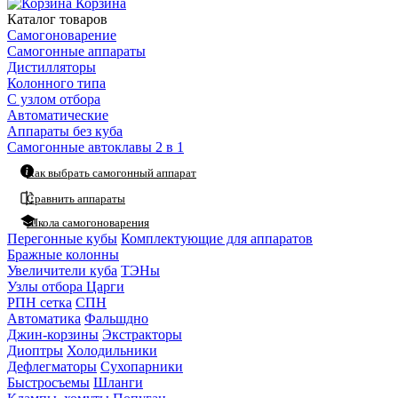
Корзина
Каталог товаров
Самогоноварение
Самогонные аппараты
Дистилляторы
Колонного типа
С узлом отбора
Автоматические
Аппараты без куба
Самогонные автоклавы 2 в 1
Как выбрать самогонный аппарат
Сравнить аппараты
Школа самогоноварения
Перегонные кубы
Комплектующие для аппаратов
Бражные колонны
Увеличители куба
ТЭНы
Узлы отбора
Царги
РПН сетка
СПН
Автоматика
Фальшдно
Джин-корзины
Экстракторы
Диоптры
Холодильники
Дефлегматоры
Сухопарники
Быстросъемы
Шланги