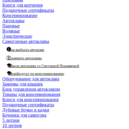
Книги для копчения
Подарочные сертификаты
Консервирование
Автоклавы
Паровые
Водяные
Электрические
Самогонные автоклавы
Как выбрать автоклав
Сравнить автоклавы
Школа автоклава со Светланой Пермяковой
Онлайн-курс по консервированию
Оборудование для автоклава
Зажимы для крышек
Блок управления автоклавом
Товары для консервирования
Книги для консервирования
Подарочные сертификаты
Дубовые бочки и кадки
Бочонки для самогона
5 литров
10 литров