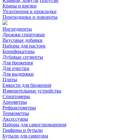
Клампы, хомуты
Попугаи
Краны и врезки
Уплотнения и прокладки
Переходники и повороты
Ингредиенты
Дрожжи спиртовые
Вкусовые добавки
Наборы для настоек
Бонификаторы
Дубовые сегменты
Для брожения
Для очистки
Для выдержки
Плиты
Емкости для брожения
Измерительные устройства
Спиртомеры
Ареометры
Рефрактометры
Термометры
Аксессуары
Наборы для самогоноварения
Графины и бутыли
Бутыли для самогона