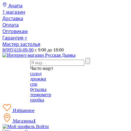
Анапа
1 магазин
Доставка
Оплата
Оптовикам
Гарантия +
Мастер застолья
8(995)110-09-90
с 9:00 до 18:00
Часто ищут
солод
дрожжи
спн
бутылка
термометр
пробка
Избранное
Магазины
1
Войти