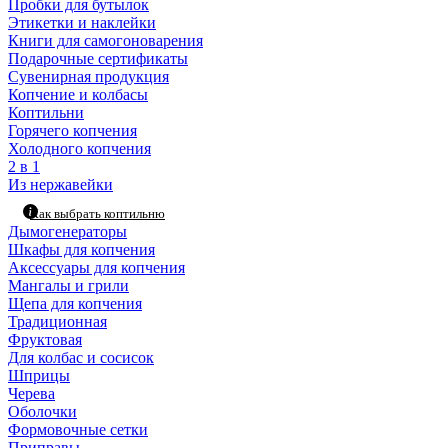
Пробки для бутылок
Этикетки и наклейки
Книги для самогоноварения
Подарочные сертификаты
Сувенирная продукция
Копчение и колбасы
Коптильни
Горячего копчения
Холодного копчения
2 в 1
Из нержавейки
Как выбрать коптильню
Дымогенераторы
Шкафы для копчения
Аксессуары для копчения
Мангалы и грили
Щепа для копчения
Традиционная
Фруктовая
Для колбас и сосисок
Шприцы
Черева
Оболочки
Формовочные сетки
Приправы