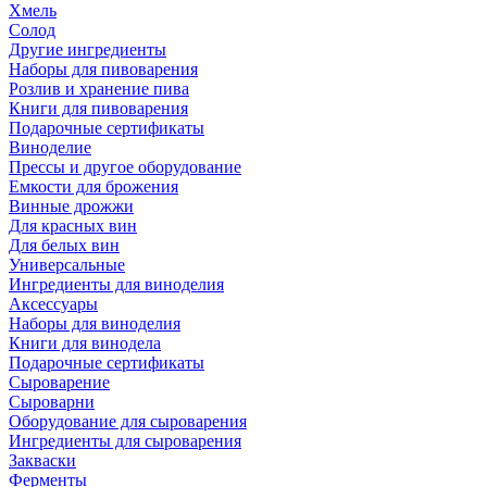
Хмель
Солод
Другие ингредиенты
Наборы для пивоварения
Розлив и хранение пива
Книги для пивоварения
Подарочные сертификаты
Виноделие
Прессы и другое оборудование
Емкости для брожения
Винные дрожжи
Для красных вин
Для белых вин
Универсальные
Ингредиенты для виноделия
Аксессуары
Наборы для виноделия
Книги для винодела
Подарочные сертификаты
Сыроварение
Сыроварни
Оборудование для сыроварения
Ингредиенты для сыроварения
Закваски
Ферменты