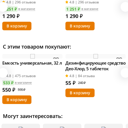
4.8 | 296 отзывов
4.8 | 296 отзывов
1 251 ₽
Добавьте воды, доведя общий объем до 23
1 251 ₽
в магазине
в магазине
1 290
₽
1 290
₽
литров.
Рассыпьте дрожжи по поверхности сусла и
уберите на брожение.
С этим товаром покупают:
Разлейте пиво по бутылкам и
прокарбонизируйте его.
Емкость универсальная, 32 л
Дезинфицирующее средство
Наслаждайтесь вкусом настоящего домашнего
Део-Хлор, 5 таблеток
пива!
4.8 | 475 отзывов
4.8 | 84 отзыва
55
₽
533 ₽
в магазине
240 ₽
Более подробная инструкция по использованию
550
₽
590 ₽
приложена в комплекте с солодовым экстрактом.
Один набор рассчитан на получение 23 литров
пива.
Могут заинтересовать:
Характеристики