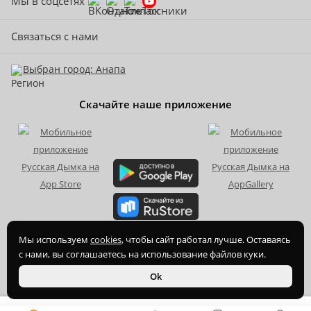
Мы в соцсетях
Связаться с нами
Выбран город: Анапа
Скачайте наше приложение
2015-
2026
© ООО Торгово-производственная компания Ханхи,
Мы используем
cookies
, чтобы сайт работал лучше. Оставаясь
ОГРН 1164350070720
с нами, вы соглашаетесь на использование файлов куки.
Ok