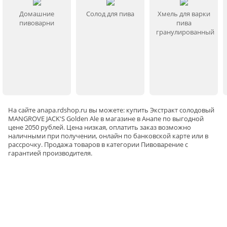
Домашние
Солод для пива
Хмель для варки
Бренд — Mangrove Jacks
пивоварни
пива
гранулированный
Страна производства — Соединенное
Королевство
Вес — 1.8 кг
Сорт — светлое
На сайте
anapa
.rdshop.ru вы можете: купить Экстракт солодовый
Вид — солодовый экстракт
MANGROVE JACK'S Golden Ale в магазине в Анапе по выгодной
цене 2050 рублей. Цена низкая, оплатить заказ возможно
наличными при получении, онлайн по банковской карте или в
рассрочку. Продажа товаров в категории
Пивоварение
с
Информация о технических характеристиках, комплектации и
гарантией производителя.
внешнем виде товара основывается на последних доступных
данных от поставщика.