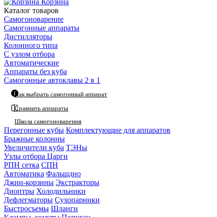
Корзина
Каталог товаров
Самогоноварение
Самогонные аппараты
Дистилляторы
Колонного типа
С узлом отбора
Автоматические
Аппараты без куба
Самогонные автоклавы 2 в 1
Как выбрать самогонный аппарат
Сравнить аппараты
Школа самогоноварения
Перегонные кубы
Комплектующие для аппаратов
Бражные колонны
Увеличители куба
ТЭНы
Узлы отбора
Царги
РПН сетка
СПН
Автоматика
Фальшдно
Джин-корзины
Экстракторы
Диоптры
Холодильники
Дефлегматоры
Сухопарники
Быстросъемы
Шланги