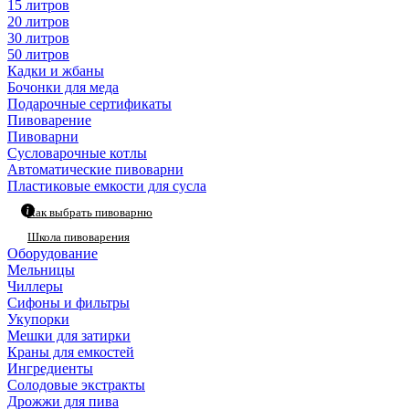
15 литров
20 литров
30 литров
50 литров
Кадки и жбаны
Бочонки для меда
Подарочные сертификаты
Пивоварение
Пивоварни
Сусловарочные котлы
Автоматические пивоварни
Пластиковые емкости для сусла
Как выбрать пивоварню
Школа пивоварения
Оборудование
Мельницы
Чиллеры
Сифоны и фильтры
Укупорки
Мешки для затирки
Краны для емкостей
Ингредиенты
Солодовые экстракты
Дрожжи для пива