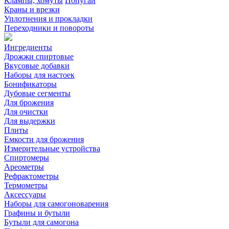
Клампы, хомуты
Попугаи
Краны и врезки
Уплотнения и прокладки
Переходники и повороты
Ингредиенты
Дрожжи спиртовые
Вкусовые добавки
Наборы для настоек
Бонификаторы
Дубовые сегменты
Для брожения
Для очистки
Для выдержки
Плиты
Емкости для брожения
Измерительные устройства
Спиртомеры
Ареометры
Рефрактометры
Термометры
Аксессуары
Наборы для самогоноварения
Графины и бутыли
Бутыли для самогона