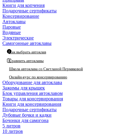
Книги для копчения
Подарочные сертификаты
Консервирование
Автоклавы
Паровые
Водяные
Электрические
Самогонные автоклавы
Как выбрать автоклав
Сравнить автоклавы
Школа автоклава со Светланой Пермяковой
Онлайн-курс по консервированию
Оборудование для автоклава
Зажимы для крышек
Блок управления автоклавом
Товары для консервирования
Книги для консервирования
Подарочные сертификаты
Дубовые бочки и кадки
Бочонки для самогона
5 литров
10 литров