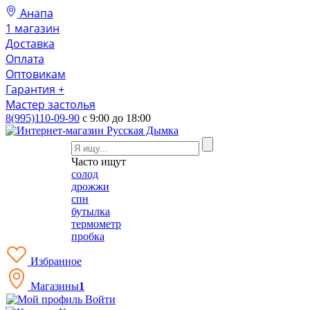
Анапа
1 магазин
Доставка
Оплата
Оптовикам
Гарантия +
Мастер застолья
8(995)110-09-90
с 9:00 до 18:00
Часто ищут
солод
дрожжи
спн
бутылка
термометр
пробка
Избранное
Магазины
1
Войти