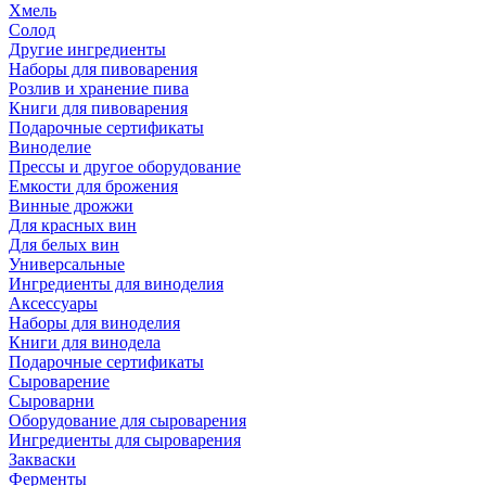
Хмель
Солод
Другие ингредиенты
Наборы для пивоварения
Розлив и хранение пива
Книги для пивоварения
Подарочные сертификаты
Виноделие
Прессы и другое оборудование
Емкости для брожения
Винные дрожжи
Для красных вин
Для белых вин
Универсальные
Ингредиенты для виноделия
Аксессуары
Наборы для виноделия
Книги для винодела
Подарочные сертификаты
Сыроварение
Сыроварни
Оборудование для сыроварения
Ингредиенты для сыроварения
Закваски
Ферменты