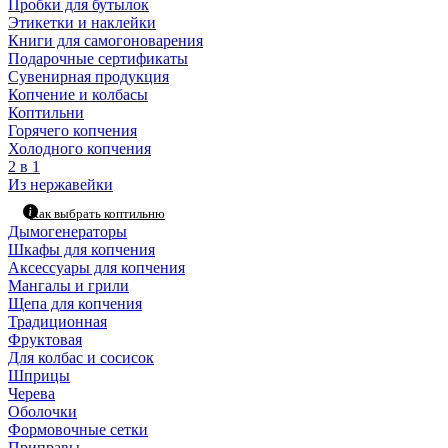
Пробки для бутылок
Этикетки и наклейки
Книги для самогоноварения
Подарочные сертификаты
Сувенирная продукция
Копчение и колбасы
Коптильни
Горячего копчения
Холодного копчения
2 в 1
Из нержавейки
Как выбрать коптильню
Дымогенераторы
Шкафы для копчения
Аксессуары для копчения
Мангалы и грили
Щепа для копчения
Традиционная
Фруктовая
Для колбас и сосисок
Шприцы
Черева
Оболочки
Формовочные сетки
Приправы