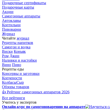
Подарочные сертификаты
Подарочные карты
Акции
Самогонные аппараты
Автоклавы
Коптильни
Пивоварни
Журнал
Читайте
журнал
Рецепты напитков
Самогон и водка
Виски
Коньяк
Ром
Джин
Наливки и настойки
Вино
Пиво
Рецепты еды
Консервы и заготовки
Копчености
Колбасы
Сыр
Обзоры товаров
👍 Рейтинг самогонных аппаратов 2026
Все рейтинги
Учитесь у экспертов
Онлайн-курс по самогоноварению на аппарате