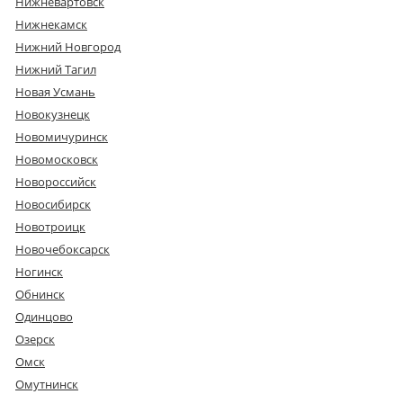
Нижневартовск
Нижнекамск
Нижний Новгород
Нижний Тагил
Новая Усмань
Новокузнецк
Новомичуринск
Новомосковск
Новороссийск
Новосибирск
Новотроицк
Новочебоксарск
Ногинск
Обнинск
Одинцово
Озерск
Омск
Омутнинск