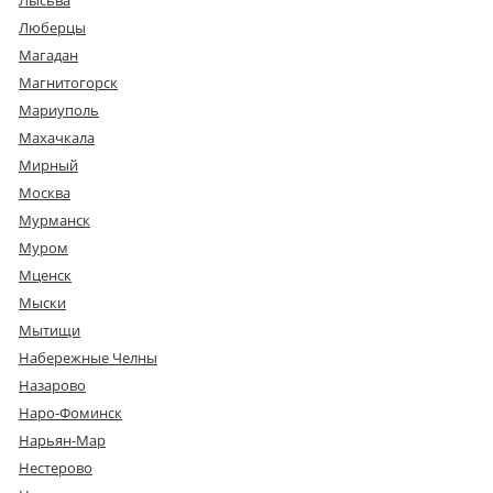
Лысьва
Люберцы
Магадан
Магнитогорск
Мариуполь
Махачкала
Мирный
Москва
Мурманск
Муром
Мценск
Мыски
Мытищи
Набережные Челны
Назарово
Наро-Фоминск
Нарьян-Мар
Нестерово