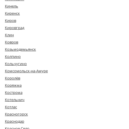
Кинель
Киренск
Киров
Кировград
Клин
Ковров
Козьмодемьянск
Колпино
Кольчугино
Комсомольск-на-Амуре
Королёв
Коряжма
Кострома
Котельнич
Котлас
Красногорск
Краснодар
Красное Село