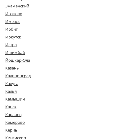
Знаменский
Иваново
Ижевск
Ирбит
Иркутск
Истра
Ишимбай
Йошкар-Ола
Казань
Калининград
Калуга
Калья
Камышин
Канск
Карачев
Кемерово
Керчь
Кингисепп