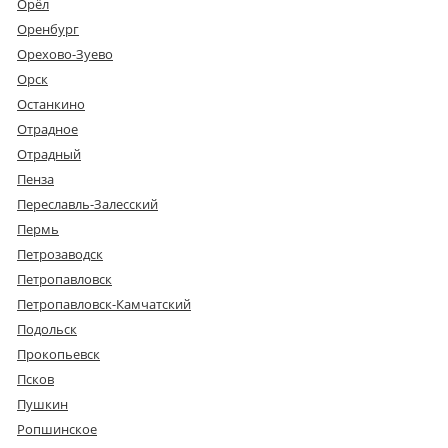
Орёл
Оренбург
Орехово-Зуево
Орск
Останкино
Отрадное
Отрадный
Пенза
Переславль-Залесский
Пермь
Петрозаводск
Петропавловск
Петропавловск-Камчатский
Подольск
Прокопьевск
Псков
Пушкин
Ропшинское