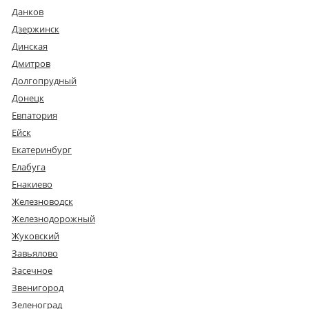
Данков
Дзержинск
Динская
Дмитров
Долгопрудный
Донецк
Евпатория
Ейск
Екатеринбург
Елабуга
Енакиево
Железноводск
Железнодорожный
Жуковский
Завьялово
Засечное
Звенигород
Зеленоград