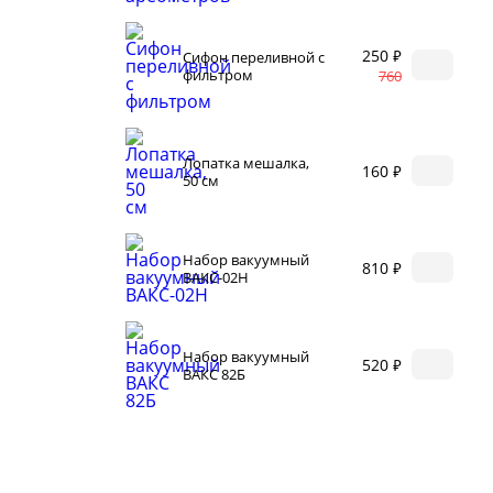
и
Корр
автоклаве
Сыр
250 ₽
Сифон переливной с
Для п
фильтром
аров
760
Разб
 самогонных
2026
Соде
ги
Лопатка мешалка,
160 ₽
50 см
Набор вакуумный
810 ₽
ВАКС-02Н
Набор вакуумный
520 ₽
ал
ВАКС 82Б
мастер-классов
ество
акте
 читателей