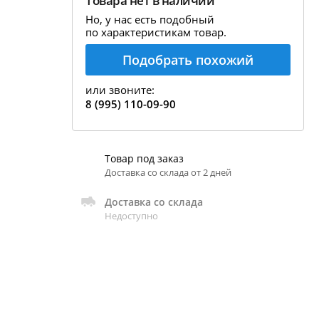
Товара нет в наличии
екция показаний ареометра
Но, у нас есть подобный
по характеристикам товар.
ивовара
Подобрать похожий
авление и испарение сусла
ржание алкоголя в пиве
или звоните:
8 (995) 110-09-90
Товар под заказ
Доставка со склада от 2 дней
Доставка со склада
Недоступно