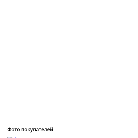
Копченост
Виноделие
Колбасы
Обзоры тов
Сыроварение
👍 Рейтинг
аппаратов 
Подарочные карты
Все рейтин
Youtube-кан
800+ видео и 
Сообщ
ВКонт
Фото покупателей
25 000+