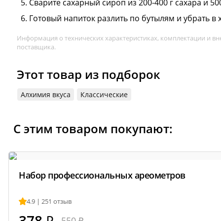
Сварите сахарный сироп из 200-400 г сахара и 50
Готовый напиток разлить по бутылям и убрать в 
Информация о технических характеристиках, комплектации и вн
поставщика.
Этот товар из подборок
Алхимия вкуса
Классические
С этим товаром покупают:
Набор профессиональных ареометров
4.9 | 251 отзыв
378
₽
550 ₽