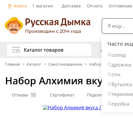
Анапа
1 магазин
Доставка
Оплата
Оптовикам
Часто ищ
Каталог товаров
АКЦИИ
Са
солод
жу
дрожжи
Главная
>
Каталог
>
Самогоноварение
>
Наборы для настоек
Самогоноварение
Рецепты нап
спн
Набор Алхимия вкуса Ли
Самогон и 
Копчение и колбасы
бутылка
Виски
Ко
термоме
Ром
Джи
Отзывы
15
Сертификат
Поделиться
Консервирование
Наливки и 
пробка
Вино
Пив
Дубовые бочки и кадки
Рецепты ед
Пивоварение
Консервы и