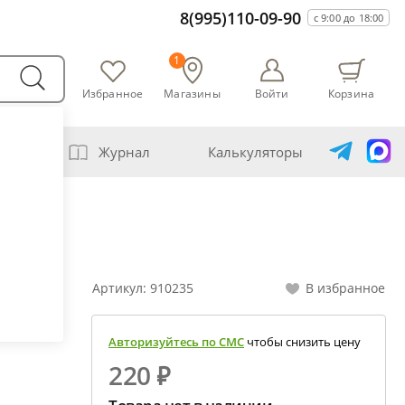
8(995)110-09-90
с 9:00 до 18:00
1
Избранное
Магазины
Войти
Корзина
варни
Журнал
Калькуляторы
амогонщика
авление самогона водой
ивание спиртов разной крепости
Артикул:
910235
В избранное
ная перегонка спирта-сырца
ет сахарной браги
Авторизуйтесь по СМС
чтобы снизить цену
а сахара глюкозой (декстрозой)
220 ₽
ет абсолютного спирта и отбора голов